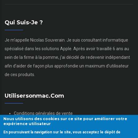
Qui Suis-Je ?
Je m’appelle Nicolas Souverain. Je suis consultant informatique
spécialisé dans les solutions Apple. Après avoir travaillé 6 ans au
sein de la firme à la pomme, j’ai décidé de redevenir indépendant
afin d’aider de façon plus approfondie un maximum d’utilisateur
de ces produits.
Utilisersonmac.com
Conditions générales de vente
Nous utilisons des cookies sur ce site pour améliorer votre
Mentions légales
expérience utilisateur
Politique des données personnelles
En poursuivant la navigation sur le site, vous acceptez le dépôt de