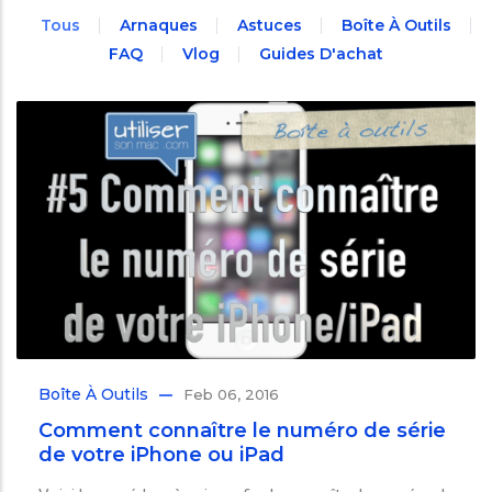
Tous
Arnaques
Astuces
Boîte À Outils
FAQ
Vlog
Guides D'achat
Boîte À Outils
Feb 06, 2016
Comment connaître le numéro de série
de votre iPhone ou iPad