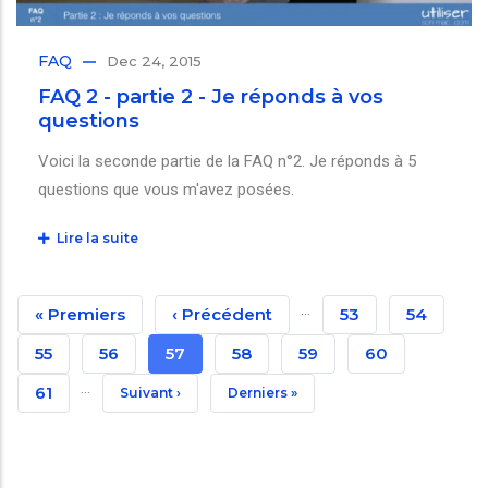
FAQ
Dec 24, 2015
FAQ 2 - partie 2 - Je réponds à vos
questions
Voici la seconde partie de la FAQ n°2. Je réponds à 5
questions que vous m'avez posées.
Lire la suite
Pagination
…
Première
« Premiers
Page
‹ Précédent
Page
53
Page
54
Page
Précédente
Page
55
Page
56
Page
57
Page
58
Page
59
Page
60
…
Courante
Page
61
Page
Suivant ›
Dernière
Derniers »
Suivante
Page