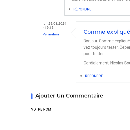
RÉPONDRE
lun 29/01/2024
- 19:13
Comme expliqué,
Permalien
Bonjour. Comme expliqué, 
En
vez toujours tester. Cepe
réponse
pour tester.
à
Cordialement, Nicolas So
iMac
et
RÉPONDRE
écran
externe
Ajouter Un Commentaire
par
Stephane
VOTRE NOM