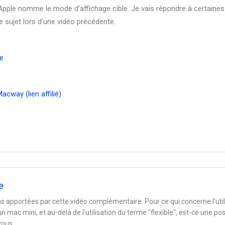
'Apple nomme le mode d’affichage cible. Je vais répondre à certaines
 sujet lors d'une vidéo précédente.
e
cway (lien affilié)
e
ns apportées par cette vidéo complémentaire. Pour ce qui concerne l'util
 mac mini, et au-delà de l'utilisation du terme "flexible", est-ce une pos
vous,