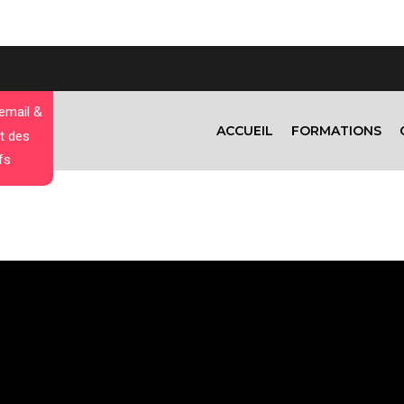
 email &
ACCUEIL
FORMATIONS
t des
fs