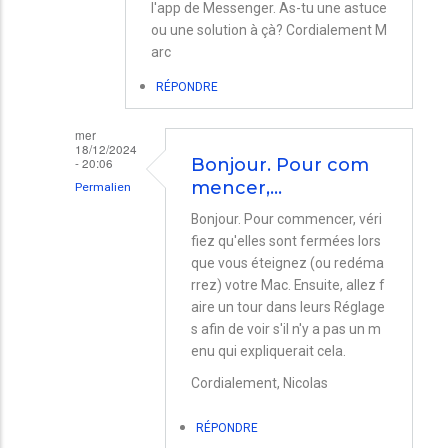
l'app de Messenger. As-tu une astuce
ou une solution à çà? Cordialement M
arc
RÉPONDRE
mer
18/12/2024
- 20:06
Bonjour. Pour com
mencer,…
Permalien
En
Bonjour. Pour commencer, véri
fiez qu'elles sont fermées lors
réponse
que vous éteignez (ou redéma
à
rrez) votre Mac. Ensuite, allez f
App
aire un tour dans leurs Réglage
importées
s afin de voir s'il n'y a pas un m
enu qui expliquerait cela.
par
Cordialement, Nicolas
Marc
RÉPONDRE