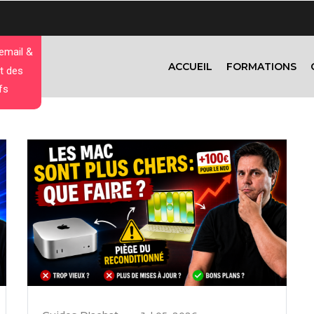
 email &
ACCUEIL
FORMATIONS
t des
fs