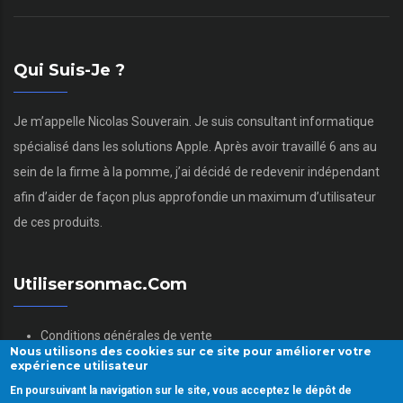
Qui Suis-Je ?
Je m’appelle Nicolas Souverain. Je suis consultant informatique
spécialisé dans les solutions Apple. Après avoir travaillé 6 ans au
sein de la firme à la pomme, j’ai décidé de redevenir indépendant
afin d’aider de façon plus approfondie un maximum d’utilisateur
de ces produits.
Utilisersonmac.com
Conditions générales de vente
Nous utilisons des cookies sur ce site pour améliorer votre
Mentions légales
expérience utilisateur
Politique des données personnelles
En poursuivant la navigation sur le site, vous acceptez le dépôt de