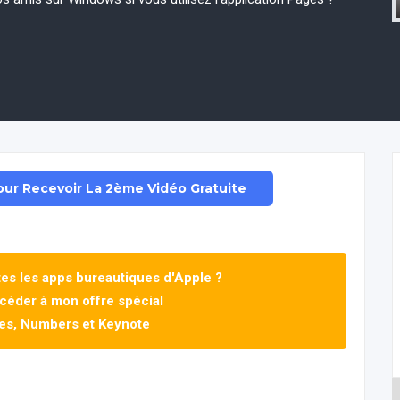
Pour Recevoir La 2ème Vidéo Gratuite
tes les apps bureautiques d'Apple ?
ccéder à mon offre spécial
ges, Numbers et Keynote