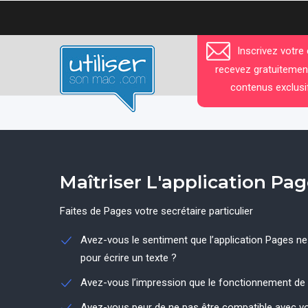
Aller
au
contenu
Inscrivez votre
principal
recevez gratuitemen
contenus exclusi
Maîtriser L'application Pa
Faites de Pages votre secrétaire particulier
Avez-vous le sentiment que l’application Pages n
pour écrire un texte ?
Avez-vous l’impression que le fonctionnement de l
Avez-vous peur de ne pas être compatible avec vos