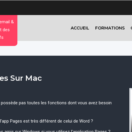
 email &
ACCUEIL
FORMATIONS
t des
fs
ges Sur Mac
e possède pas toutes les fonctions dont vous avez besoin
'app Pages est très différent de celui de Word ?
 amis sur Windows si vous utilisez l’application Pages ?