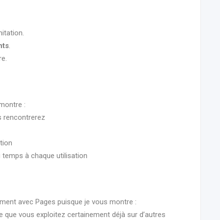
itation.
nts
.
re.
montre :
s rencontrerez
ation
 temps à chaque utilisation
ument avec Pages puisque je vous montre :
 que vous exploitez certainement déjà sur d’autres