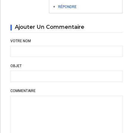
merci
RÉPONDRE
par
fortin
Ajouter Un Commentaire
brigitte
VOTRE NOM
OBJET
COMMENTAIRE