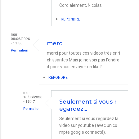
Charge
Cordialement, Nicolas
Batterie
Mac
RÉPONDRE
M5
mar
par
09/06/2026
- 11:56
merci
VALENTINE
Permalien
HERR…
merci pour toutes ces videos très enri
chissantes Mais je ne vois pas l'endro
it pour vous envoyer un like?
RÉPONDRE
mer
10/06/2026
- 18:47
Seulement si vous r
egardez…
Permalien
En
Seulement si vous regardez la
video sur youtube (avec un co
réponse
mpte google connecté).
à