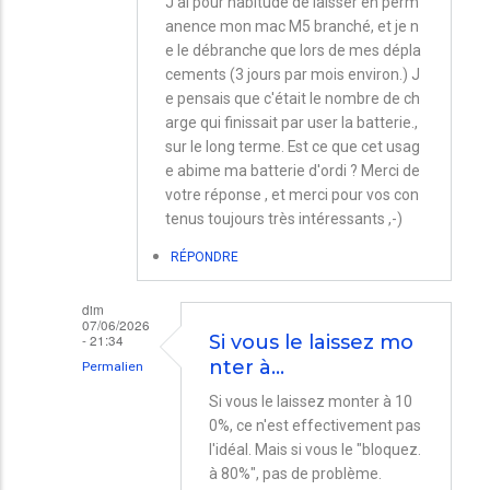
J'ai pour habitude de laisser en perm
anence mon mac M5 branché, et je n
e le débranche que lors de mes dépla
cements (3 jours par mois environ.) J
e pensais que c'était le nombre de ch
arge qui finissait par user la batterie.,
sur le long terme. Est ce que cet usag
e abime ma batterie d'ordi ? Merci de
votre réponse , et merci pour vos con
tenus toujours très intéressants ,-)
RÉPONDRE
dim
07/06/2026
- 21:34
Si vous le laissez mo
nter à…
Permalien
En
Si vous le laissez monter à 10
0%, ce n'est effectivement pas
réponse
l'idéal. Mais si vous le "bloquez.
à
à 80%", pas de problème.